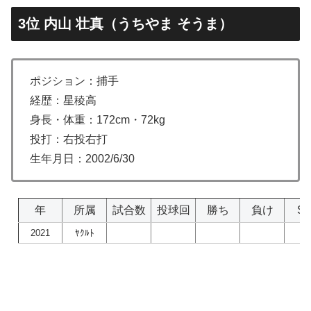
3位 内山 壮真（うちやま そうま）
ポジション：捕手
経歴：星稜高
身長・体重：172cm・72kg
投打：右投右打
生年月日：2002/6/30
年
所属
試合数
投球回
勝ち
負け
S
2021
ﾔｸﾙﾄ