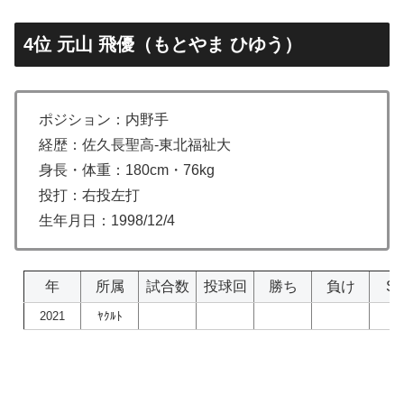
4位 元山 飛優（もとやま ひゆう）
ポジション：内野手
経歴：佐久長聖高-東北福祉大
身長・体重：180cm・76kg
投打：右投左打
生年月日：1998/12/4
年
所属
試合数
投球回
勝ち
負け
S
2021
ﾔｸﾙﾄ