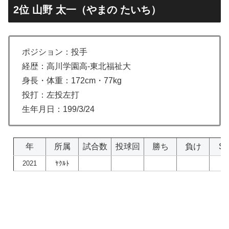
2位 山野 太一（やまの たいち）
ポジション：投手
経歴：高川学園高-東北福祉大
身長・体重：172cm・77kg
投打：左投左打
生年月日：199/3/24
年
所属
試合数
投球回
勝ち
負け
S
2021
ﾔｸﾙﾄ