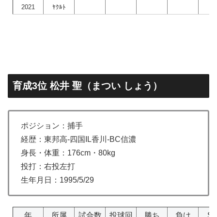
2021
ﾔｸﾙﾄ
育成3位 松井 聖（まつい しょう）
ポジション：捕手
経歴：東邦高-四国IL香川-BC信濃
身長・体重：176cm・80kg
投打：右投左打
生年月日：1995/5/29
年
所属
試合数
投球回
勝ち
負け
S