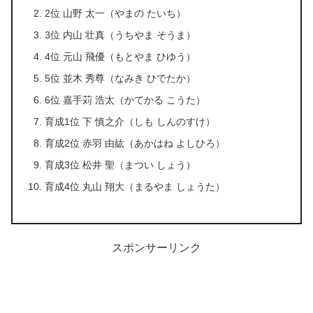
2位 山野 太一（やまの たいち）
3位 内山 壮真（うちやま そうま）
4位 元山 飛優（もとやま ひゆう）
5位 並木 秀尊（なみき ひでたか）
6位 嘉手苅 浩太（かてかる こうた）
育成1位 下 慎之介（しも しんのすけ）
育成2位 赤羽 由紘（あかはね よしひろ）
育成3位 松井 聖（まつい しょう）
育成4位 丸山 翔大（まるやま しょうた）
スポンサーリンク