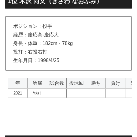
1位 木沢 尚文（きざわ なおふみ）
ポジション：投手
経歴：慶応高-慶応大
身長・体重：182cm・78kg
投打：右投右打
生年月日：1998/4/25
年
所属
試合数
投球回
勝ち
負け
S
2021
ﾔｸﾙﾄ