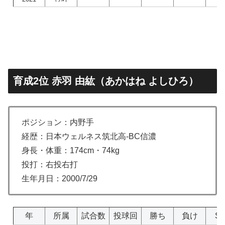
育成2位 赤羽 由紘（あかはね よしひろ）
ポジション：内野手
経歴：日本ウェルネス筑北高-BC信濃
身長・体重：174cm・74kg
投打：右投右打
生年月日：2000/7/29
年
所属
試合数
投球回
勝ち
負け
S