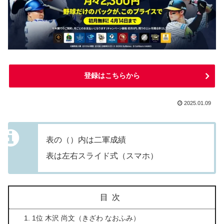
登録はこちらから
2025.01.09
表の（）内は二軍成績
表は左右スライド式（スマホ）
目次
1位 木沢 尚文（きざわ なおふみ）