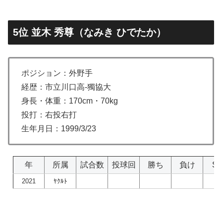
5位 並木 秀尊（なみき ひでたか）
ポジション：外野手
経歴：市立川口高-獨協大
身長・体重：170cm・70kg
投打：右投右打
生年月日：1999/3/23
年
所属
試合数
投球回
勝ち
負け
S
2021
ﾔｸﾙﾄ