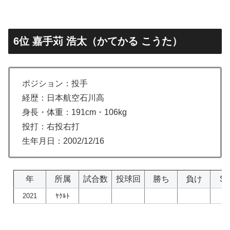
6位 嘉手苅 浩太（かてかる こうた）
ポジション：投手
経歴：日本航空石川高
身長・体重：191cm・106kg
投打：右投右打
生年月日：2002/12/16
年
所属
試合数
投球回
勝ち
負け
S
2021
ﾔｸﾙﾄ