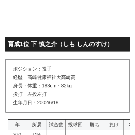
育成1位 下 慎之介（しも しんのすけ）
ポジション：投手
経歴：高崎健康福祉大高崎高
身長・体重：183cm・82kg
投打：左投左打
生年月日：2002/6/18
年
所属
試合数
投球回
勝ち
負け
S
2021
ﾔｸﾙﾄ