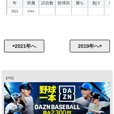
年
所属
試合数
投球回
勝ち
負け
S
2021
ﾔｸﾙﾄ
⇦2021年へ
2019年へ⇨
【PR】