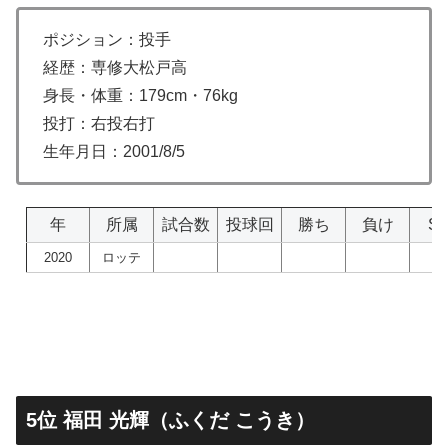
ポジション：投手
経歴：専修大松戸高
身長・体重：179cm・76kg
投打：右投右打
生年月日：2001/8/5
年
所属
試合数
投球回
勝ち
負け
S
2020
ロッテ
5位 福田 光輝（ふくだ こうき）