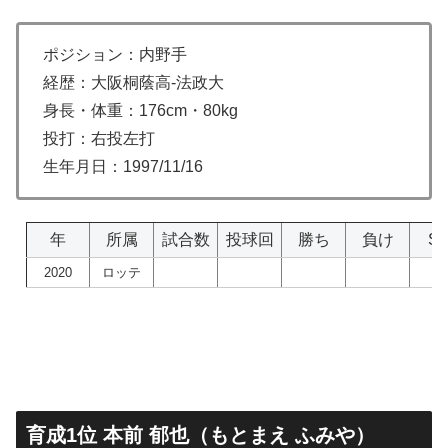
ポジション：内野手
経歴：大阪桐蔭高-法政大
身長・体重：176cm・80kg
投打：右投左打
生年月日：1997/11/16
年
所属
試合数
投球回
勝ち
負け
S
2020
ロッテ
育成1位 本前 郁也（もとまえ ふみや）