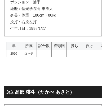
ポジション：捕手
経歴：聖光学院高-東洋大
身長・体重：180cm・80kg
投打：右投左打
生年月日：1998/1/27
年
所属
試合数
投球回
勝ち
負け
S
2020
ロッテ
3位 髙部 瑛斗（たかべ あきと）