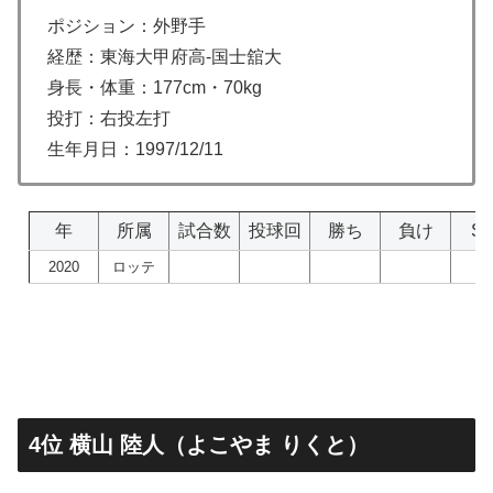
ポジション：外野手
経歴：東海大甲府高-国士舘大
身長・体重：177cm・70kg
投打：右投左打
生年月日：1997/12/11
年
所属
試合数
投球回
勝ち
負け
S
2020
ロッテ
4位 横山 陸人（よこやま りくと）