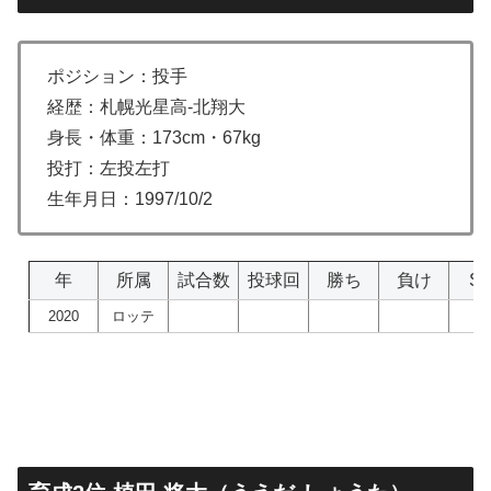
ポジション：投手
経歴：札幌光星高-北翔大
身長・体重：173cm・67kg
投打：左投左打
生年月日：1997/10/2
年
所属
試合数
投球回
勝ち
負け
S
2020
ロッテ