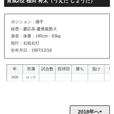
育成2位 植田 将太（うえだ しょうた）
ポジション：捕手
経歴：慶応高-慶應義塾大
身長・体重：180cm・83kg
投打：右投右打
生年月日：1997/12/18
年
所属
試合数
投球回
勝ち
負け
S
2020
ロッテ
2018年へ⇨