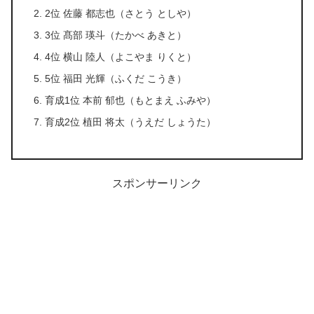
2位 佐藤 都志也（さとう としや）
3位 髙部 瑛斗（たかべ あきと）
4位 横山 陸人（よこやま りくと）
5位 福田 光輝（ふくだ こうき）
育成1位 本前 郁也（もとまえ ふみや）
育成2位 植田 将太（うえだ しょうた）
スポンサーリンク