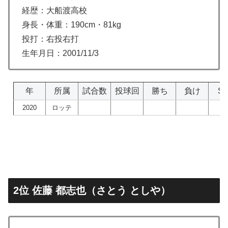
経歴：大船渡高校
身長・体重：190cm・81kg
投打：右投右打
生年月日：2001/11/3
年
所属
試合数
投球回
勝ち
負け
S
2020
ロッテ
2位 佐藤 都志也（さとう としや）