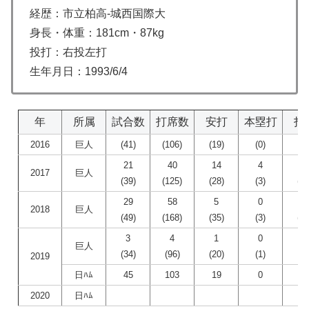
経歴：市立柏高-城西国際大
身長・体重：181cm・87kg
投打：右投左打
生年月日：1993/6/4
年
所属
試合数
打席数
安打
本塁打
打
2016
巨人
(41)
(106)
(19)
(0)
(4
21
40
14
4
8
2017
巨人
(39)
(125)
(28)
(3)
(13
29
58
5
0
3
2018
巨人
(49)
(168)
(35)
(3)
(22
3
4
1
0
0
巨人
(34)
(96)
(20)
(1)
(4
2019
日ﾊﾑ
45
103
19
0
9
2020
日ﾊﾑ