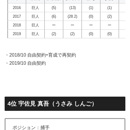
2016
巨人
(5)
(13)
(1)
(1)
(0
2017
巨人
(6)
(28.2)
(0)
(2)
(1
2018
巨人
ー
ー
ー
ー
ー
2019
巨人
(2)
(2)
(0)
(0)
(0
・2018/10 自由契約⇨育成で再契約
・2019/10 自由契約
4位 宇佐見 真吾（うさみ しんご）
ポジション：捕手