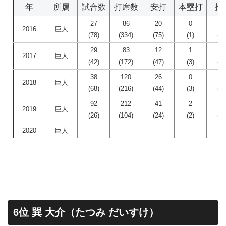
年
所属
試合数
打席数
安打
本塁打
打
27
86
20
0
2
2016
巨人
(78)
(334)
(75)
(1)
(27
29
83
12
1
7
2017
巨人
(42)
(172)
(47)
(3)
(23
38
120
26
0
3
2018
巨人
(68)
(216)
(44)
(3)
(25
92
212
41
2
1
2019
巨人
(26)
(104)
(24)
(2)
(17
2020
巨人
6位 巽 大介（たつみ だいすけ）