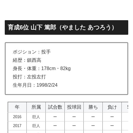
育成6位 山下 篤郎（やました あつろう）
ポジション：投手
経歴：鎮西高
身長・体重：178cm・82kg
投打：左投左打
生年月日：1998/2/24
年
所属
試合数
投球回
勝ち
負け
S
2016
巨人
ー
ー
ー
ー
ー
2017
巨人
ー
ー
ー
ー
ー