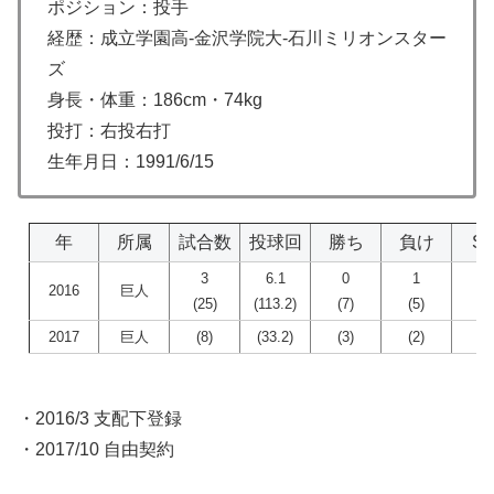
ポジション：投手
経歴：成立学園高-金沢学院大-石川ミリオンスター
ズ
身長・体重：186cm・74kg
投打：右投右打
生年月日：1991/6/15
年
所属
試合数
投球回
勝ち
負け
S
3
6.1
0
1
0
2016
巨人
(25)
(113.2)
(7)
(5)
(0
2017
巨人
(8)
(33.2)
(3)
(2)
(0
・2016/3 支配下登録
・2017/10 自由契約