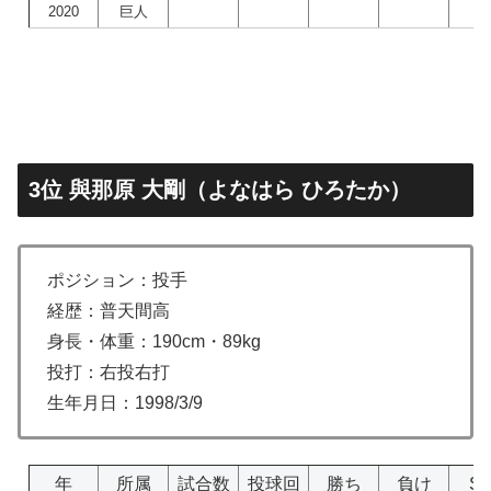
2020
巨人
3位 與那原 大剛（よなはら ひろたか）
ポジション：投手
経歴：普天間高
身長・体重：190cm・89kg
投打：右投右打
生年月日：1998/3/9
年
所属
試合数
投球回
勝ち
負け
S