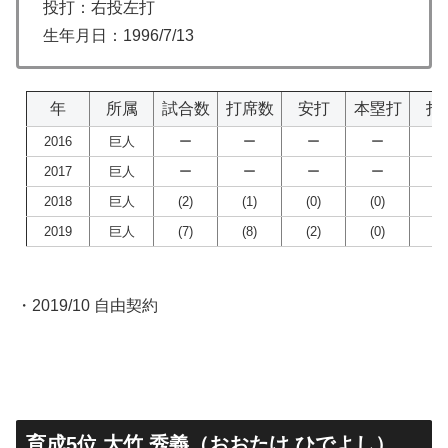
投打：右投左打
生年月日：1996/7/13
年
所属
試合数
打席数
安打
本塁打
打
2016
巨人
ー
ー
ー
ー
ー
2017
巨人
ー
ー
ー
ー
ー
2018
巨人
(2)
(1)
(0)
(0)
(0
2019
巨人
(7)
(8)
(2)
(0)
(0
・2019/10 自由契約
育成5位 大竹 秀義（おおたけ ひでよし）