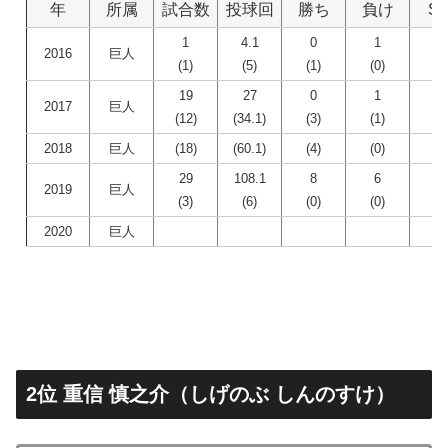
年
所属
試合数
投球回
勝ち
負け
S
1
4.1
0
1
0
2016
巨人
(1)
(5)
(1)
(0)
(0
19
27
0
1
0
2017
巨人
(12)
(34.1)
(3)
(1)
(0
2018
巨人
(18)
(60.1)
(4)
(0)
(0
29
108.1
8
6
0
2019
巨人
(3)
(6)
(0)
(0)
(0
2020
巨人
2位 重信 慎之介（しげのぶ しんのすけ）