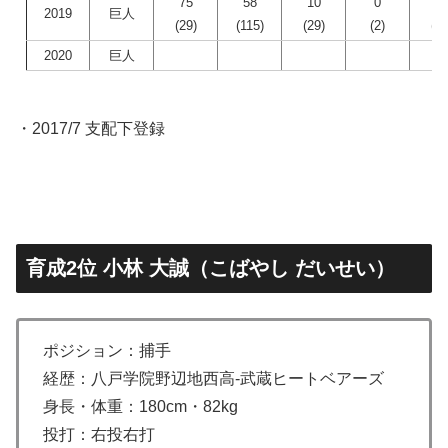
75
58
10
0
6
2019
巨人
(29)
(115)
(29)
(2)
(12
2020
巨人
・2017/7 支配下登録
育成2位 小林 大誠（こばやし だいせい）
ポジション：捕手
経歴：八戸学院野辺地西高-武蔵ヒートベアーズ
身長・体重：180cm・82kg
投打：右投右打