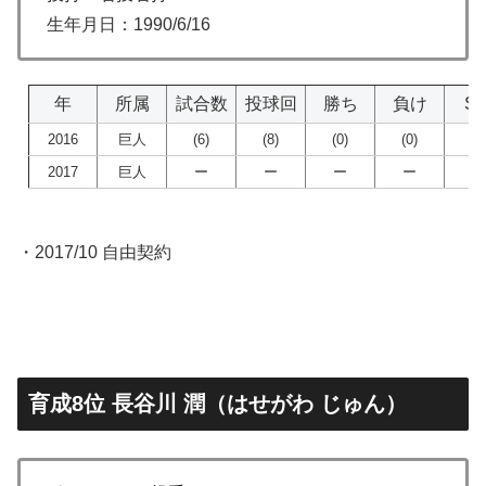
生年月日：1990/6/16
年
所属
試合数
投球回
勝ち
負け
S
2016
巨人
(6)
(8)
(0)
(0)
(0
2017
巨人
ー
ー
ー
ー
ー
・2017/10 自由契約
育成8位 長谷川 潤（はせがわ じゅん）