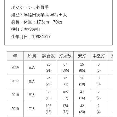
ポジション：外野手
経歴：早稲田実業高-早稲田大
身長・体重：173cm・70kg
投打：右投左打
生年月日：1993/4/17
年
所属
試合数
打席数
安打
本塁打
打
25
87
15
0
2
2016
巨人
(91)
(395)
(85)
(3)
(38
74
77
11
0
2
2017
巨人
(20)
(73)
(19)
(0)
(7
60
185
47
2
1
2018
巨人
(15)
(57)
(16)
(2)
(8
106
174
42
2
1
2019
巨人
(18)
(72)
(23)
(4)
(13