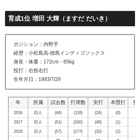
育成1位 増田 大輝（ますだ だいき）
ポジション：内野手
経歴：小松島高-徳島インディゴソックス
身長・体重：172cm・65kg
投打：右投右打
生年月日：1993/7/29
年
所属
試合数
打席数
安打
本塁打
打
2016
巨人
(44)
(118)
(24)
(0)
(9
2017
巨人
(51)
(150)
(40)
(1)
(18
2018
巨人
(57)
(177)
(32)
(1)
(17