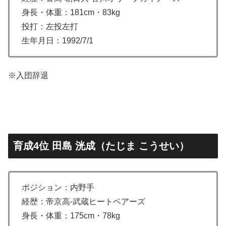
身長・体重：181cm・83kg
投打：左投左打
生年月日：1992/7/1
※入団辞退
育成4位 田島 洸成（たじま こうせい）
ポジション：内野手
経歴：帝京高-武蔵ヒートベアーズ
身長・体重：175cm・78kg