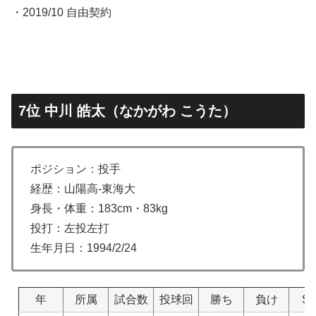
・2019/10 自由契約
7位 中川 皓太（なかがわ こうた）
ポジション：投手
経歴：山陽高-東海大
身長・体重：183cm・83kg
投打：左投左打
生年月日：1994/2/24
年
所属
試合数
投球回
勝ち
負け
S