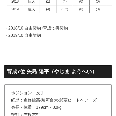
2018
巨人
(1)
(4)
(0)
(0)
(0
2019
巨人
(4)
(5.2)
(0)
(0)
(0
・2018/10 自由契約⇨育成で再契約
・2019/10 自由契約
育成7位 矢島 陽平（やじま ようへい）
ポジション：投手
経歴：進修館高-駿河台大-武蔵ヒートベアーズ
身長・体重：179cm・82kg
投打：右投右打