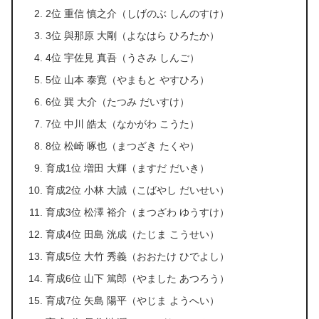
2位 重信 慎之介（しげのぶ しんのすけ）
3位 與那原 大剛（よなはら ひろたか）
4位 宇佐見 真吾（うさみ しんご）
5位 山本 泰寛（やまもと やすひろ）
6位 巽 大介（たつみ だいすけ）
7位 中川 皓太（なかがわ こうた）
8位 松崎 啄也（まつざき たくや）
育成1位 増田 大輝（ますだ だいき）
育成2位 小林 大誠（こばやし だいせい）
育成3位 松澤 裕介（まつざわ ゆうすけ）
育成4位 田島 洸成（たじま こうせい）
育成5位 大竹 秀義（おおたけ ひでよし）
育成6位 山下 篤郎（やました あつろう）
育成7位 矢島 陽平（やじま ようへい）