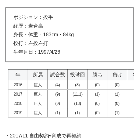
ポジション：投手
経歴：岩倉高
身長・体重：183cm・84kg
投打：左投左打
生年月日：1997/4/26
年
所属
試合数
投球回
勝ち
負け
S
2016
巨人
(4)
(8)
(0)
(0)
(0
2017
巨人
(9)
(11.1)
(1)
(1)
(0
2018
巨人
(9)
(13)
(0)
(0)
(0
2019
巨人
(1)
(1)
(0)
(1)
(0
・2017/11 自由契約⇨育成で再契約