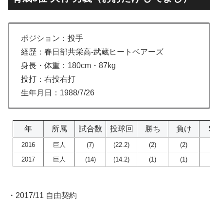
ポジション：投手
経歴：春日部共栄高-武蔵ヒートベアーズ
身長・体重：180cm・87kg
投打：右投右打
生年月日：1988/7/26
年
所属
試合数
投球回
勝ち
負け
S
2016
巨人
(7)
(22.2)
(2)
(2)
(0
2017
巨人
(14)
(14.2)
(1)
(1)
(0
・2017/11 自由契約