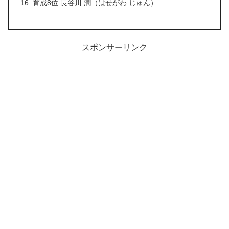
育成8位 長谷川 潤（はせがわ じゅん）
スポンサーリンク