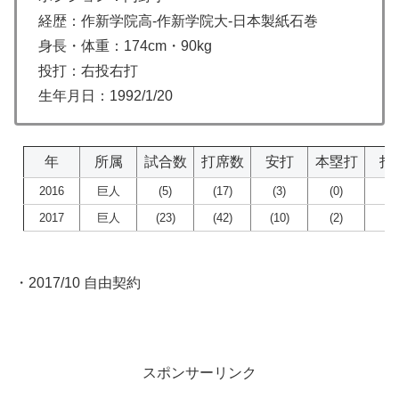
経歴：作新学院高-作新学院大-日本製紙石巻
身長・体重：174cm・90kg
投打：右投右打
生年月日：1992/1/20
年
所属
試合数
打席数
安打
本塁打
打
2016
巨人
(5)
(17)
(3)
(0)
(1
2017
巨人
(23)
(42)
(10)
(2)
(6
・2017/10 自由契約
スポンサーリンク