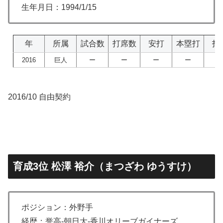
生年月日：1994/1/15
年
所属
試合数
打席数
安打
本塁打
打
2016
巨人
ー
ー
ー
ー
ー
2016/10 自由契約
育成3位 松澤 裕介（まつざわ ゆうすけ）
ポジション：外野手
経歴：誉高-朝日大-香川オリーブガイナーズ